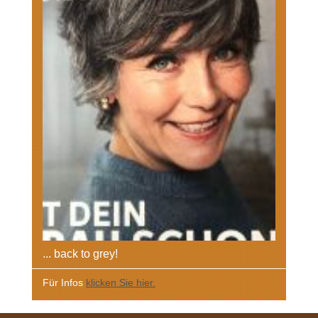
... back to grey!
Fü
r Infos
klicken Sie hier.