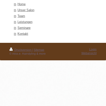
Home
Unser Salon
Team
Leistungen
Seminare
Kontakt
Login
Druckversion
|
Sitemap
Webansicht
© miss.e. Hairstyling & more